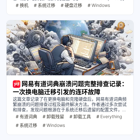
理残留驱动）三大问题。最终实现免重装系统迁移，但建议
换机
系统迁移
硬盘迁移
Windows
普通用户仍选择重装系统以获得更稳定体验。
网易有道词典崩溃问题完整排查记录：
一次换电脑迁移引发的连环故障
这篇文章记录了在更换电脑和克隆硬盘后，网易有道词典频
繁崩溃的问题排查过程及最终解决方法。作者通过多次尝试
和排查，发现问题根源在于系统迁移后遗留的配置文件，并
通过彻底清理残留文件成功解决问题。
有道词典
卸载残留
卸载工具
Everything
系统迁移
Windows