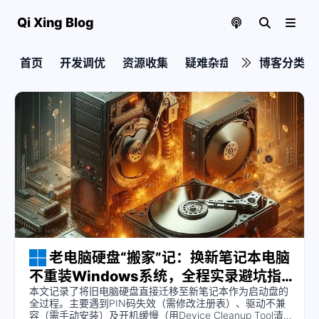
Qi Xing Blog
首页
开发调优
资源收集
疑难杂症
实用教程
博客分类
老电脑硬盘“搬家”记：换新笔记本电脑
不重装Windows系统，全程实录避坑指
本文记录了将旧电脑硬盘直接迁移至新笔记本作为启动盘的
南
全过程。主要遇到PIN码失效（需修改注册表）、驱动不兼
容（需手动安装）及开机缓慢（用Device Cleanup Tool清