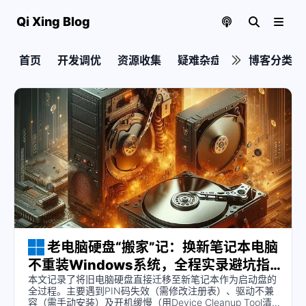
Qi Xing Blog
首页
开发调优
资源收集
疑难杂症
实用教程
博客分类
老电脑硬盘“搬家”记：换新笔记本电脑
不重装Windows系统，全程实录避坑指
本文记录了将旧电脑硬盘直接迁移至新笔记本作为启动盘的
南
全过程。主要遇到PIN码失效（需修改注册表）、驱动不兼
容（需手动安装）及开机缓慢（用Device Cleanup Tool清