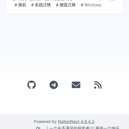
理残留驱动）三大问题。最终实现免重装系统迁移，但建议
换机
系统迁移
硬盘迁移
Windows
普通用户仍选择重装系统以获得更稳定体验。
Powered by
NotionNext
4.9.4.2
.
Qi
|
一个永不满足的探索者🕵️‍♂️,更是一个快乐