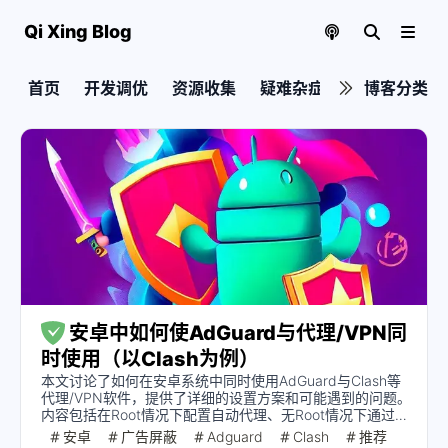
Qi Xing Blog
首页
开发调优
资源收集
疑难杂症
实用教程
博客分类
安卓中如何使AdGuard与代理/VPN同
时使用（以Clash为例）
本文讨论了如何在安卓系统中同时使用AdGuard与Clash等
代理/VPN软件，提供了详细的设置方案和可能遇到的问题。
内容包括在Root情况下配置自动代理、无Root情况下通过
AdGuard转发流量至代理、使用配置代理软件的DNS等，适
安卓
广告屏蔽
Adguard
Clash
推荐