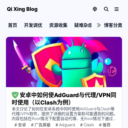
Qi Xing Blog
首页
开发调优
资源收集
疑难杂症
实用教程
博客分类
安卓中如何使AdGuard与代理/VPN同
时使用（以Clash为例）
本文讨论了如何在安卓系统中同时使用AdGuard与Clash等
代理/VPN软件，提供了详细的设置方案和可能遇到的问题。
内容包括在Root情况下配置自动代理、无Root情况下通过
AdGuard转发流量至代理、使用配置代理软件的DNS等，适
安卓
广告屏蔽
Adguard
Clash
推荐