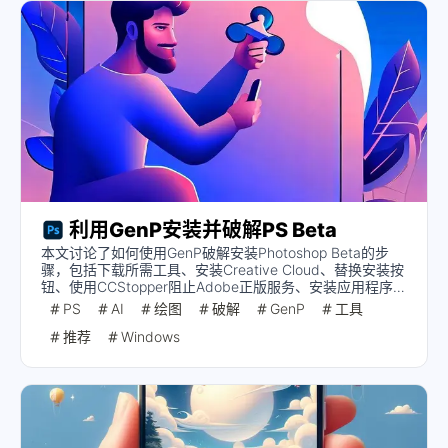
利用GenP安装并破解PS Beta
本文讨论了如何使用GenP破解安装Photoshop Beta的步
骤，包括下载所需工具、安装Creative Cloud、替换安装按
钮、使用CCStopper阻止Adobe正版服务、安装应用程序以
及运行GenP进行破解。还提醒用户在更新前检查兼容性列
PS
AI
绘图
破解
GenP
工具
表，并在每次安装或更新后重新破解应用程序。
推荐
Windows