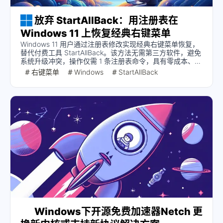
放弃 StartAllBack：用注册表在
Windows 11 上恢复经典右键菜单
Windows 11 用户通过注册表修改实现经典右键菜单恢复，
替代付费工具 StartAllBack。该方法无需第三方软件，避免
系统升级冲突，操作仅需 1 条注册表命令，具有零成本、无
兼容性警告、永久生效等优势，是轻量级系统定制的最佳实
右键菜单
Windows
StartAllBack
践。
Windows下开源免费加速器Netch 更