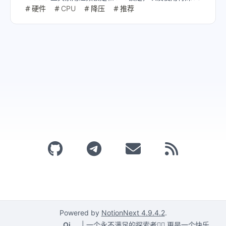
闪存驱动器设置EFI变量等步骤。
硬件
CPU
降压
推荐
Powered by
NotionNext
4.9.4.2
.
Qi
|
一个永不满足的探索者🕵️‍♂️,更是一个快乐